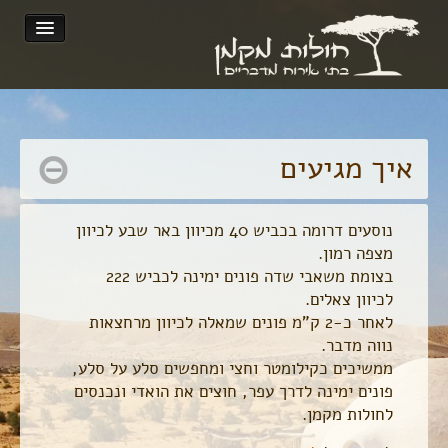
לינה
צור קשר
איך מגיעים
אודות
נוסעים דרומה בכביש 40 מכיוון באר שבע לכיוון
גלריה
מצפה רמון.
בצומת משאבי שדה פונים ימינה לכביש 222
הסעדה – מה בתפריט?
לכיוון צאלים.
לאחר כ-2 ק"מ פונים שמאלה לכיוון מרחצאות
איך מגיעים
נווה מדבר.
ממשיכים כקילומטר וחצי ומחפשים סלע על סלע,
English
פונים ימינה לדרך עפר, חוצים את הואדי ונכנסים
לחולות מקמן.
ריטריט יוגה עם אדוה לוי-הולר